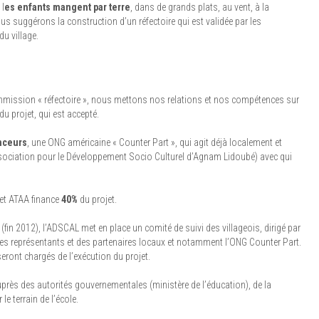
 l
es enfants mangent par terre
, dans de grands plats, au vent, à la
ous suggérons la construction d’un réfectoire qui est validée par les
u village.
mission « réfectoire », nous mettons nos relations et nos compétences sur
du projet, qui est accepté.
nceurs
, une ONG américaine « Counter Part », qui agit déjà localement et
ssociation pour le Développement Socio Culturel d’Agnam Lidoubé) avec qui
 et ATAA finance
40%
du projet.
(fin 2012), l’ADSCAL met en place un comité de suivi des villageois, dirigé par
des représentants et des partenaires locaux et notamment l’ONG Counter Part.
seront chargés de l’exécution du projet.
rès des autorités gouvernementales (ministère de l’éducation), de la
le terrain de l’école.