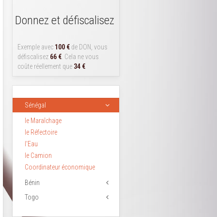
Donnez et défiscalisez
Exemple avec
100 €
de DON, vous
défiscalisez
66 €
. Cela ne vous
coûte réellement que
34 €
Sénégal
le Maraîchage
le Réfectoire
l'Eau
le Camion
Coordinateur économique
Bénin
Togo