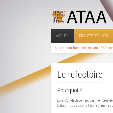
ACCUEIL
PROJETS RÉALISÉS
Association Transafricaine Amitié Afrique
Le réfectoire
Pourquoi ?
Lors d’un déplacement des membres de 
Dakar), nous visitons l’école primaire q